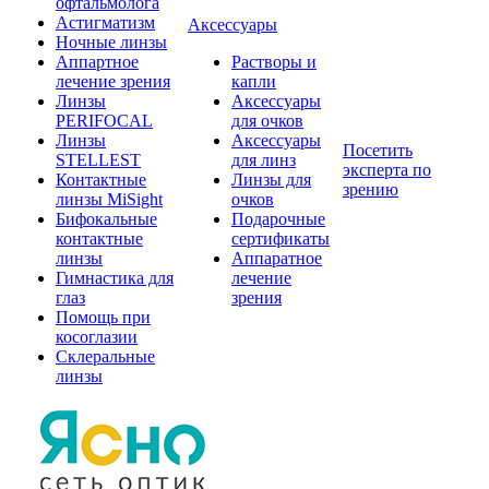
офтальмолога
Астигматизм
Аксессуары
Ночные линзы
Аппартное
Растворы и
лечение зрения
капли
Линзы
Аксессуары
PERIFOCAL
для очков
Линзы
Аксессуары
Посетить
STELLEST
для линз
эксперта по
Контактные
Линзы для
зрению
линзы MiSight
очков
Бифокальные
Подарочные
контактные
сертификаты
линзы
Аппаратное
Гимнастика для
лечение
глаз
зрения
Помощь при
косоглазии
Склеральные
линзы