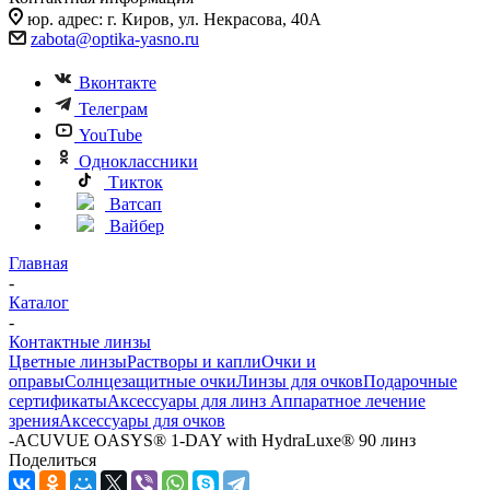
юр. адрес: г. Киров, ул. Некрасова, 40А
zabota@optika-yasno.ru
Вконтакте
Телеграм
YouTube
Одноклассники
Тикток
Ватсап
Вайбер
Главная
-
Каталог
-
Контактные линзы
Цветные линзы
Растворы и капли
Очки и
оправы
Солнцезащитные очки
Линзы для очков
Подарочные
сертификаты
Аксессуары для линз
Аппаратное лечение
зрения
Аксессуары для очков
-
ACUVUE OASYS® 1-DAY with HydraLuxe® 90 линз
Поделиться