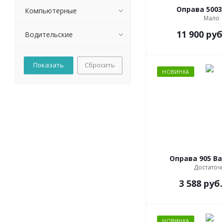
Оправа 5003
Emily Wu
Компьютерные
Мало
Estilo
11 900
руб
Eye Jewels
Водительские
FABIANO
Fila
Сбросить
Gant
НОВИНКА
Guess
Hickmann
Hope
Invu
Jessie
Jimmy Сhoo
Juniorlook
Оправа 905 Ba
La Stella
Достаточ
LazzaroLuxe
3 588
руб
Lucia Valdi
Megapolis
Merel
НОВИНКА