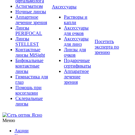
офтальмолога
Астигматизм
Аксессуары
Ночные линзы
Аппартное
Растворы и
лечение зрения
капли
Линзы
Аксессуары
PERIFOCAL
для очков
Линзы
Аксессуары
Посетить
STELLEST
для линз
эксперта по
Контактные
Линзы для
зрению
линзы MiSight
очков
Бифокальные
Подарочные
контактные
сертификаты
линзы
Аппаратное
Гимнастика для
лечение
глаз
зрения
Помощь при
косоглазии
Склеральные
линзы
Меню
Акции