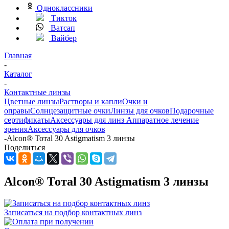
Одноклассники
Тикток
Ватсап
Вайбер
Главная
-
Каталог
-
Контактные линзы
Цветные линзы
Растворы и капли
Очки и
оправы
Солнцезащитные очки
Линзы для очков
Подарочные
сертификаты
Аксессуары для линз
Аппаратное лечение
зрения
Аксессуары для очков
-
Alcon® Тотаl 30 Astigmatism 3 линзы
Поделиться
Alcon® Тотаl 30 Astigmatism 3 линзы
Записаться на подбор контактных линз