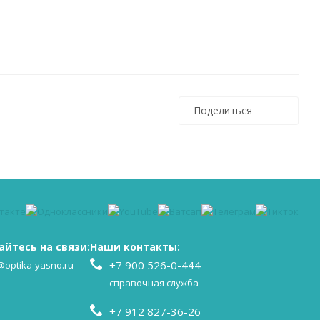
Поделиться
айтесь на связи:
Наши контакты:
+7 900 526-0-444
@optika-yasno.ru
справочная служба
+7 912 827-36-26