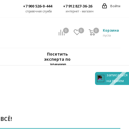
+7 900 526-0-444
+7 912 827-36-26
Войти
справочная служба
интернет - магазин
Корзина
0
0
0
пуста
Посетить 
эксперта по 
зрению
записаться
на приём
ВСЁ!