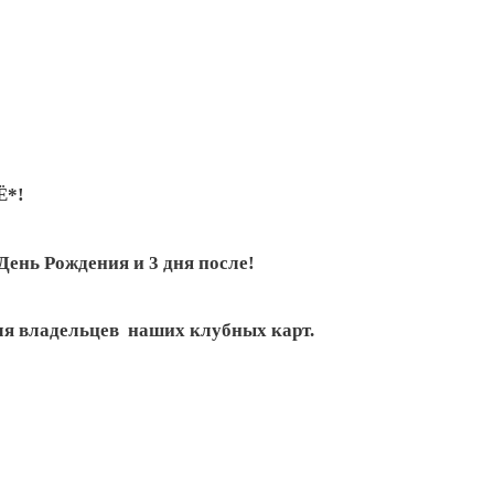
Ё
*!
 День Рождения и 3 дня после! ⠀
ля владельцев наших клубных карт.